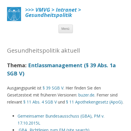
>>> VMVG > Intranet >
Gesundheitspolitik
Menü
Springe zum Inhalt
Gesundheitspolitik aktuell
Thema:
Entlassmanagement (§ 39 Abs. 1a
SGB V)
Ausgangspunkt ist
§ 39 SGB V
. Hier finden Sie den
Gesetzestext mit früheren Versionen:
buzer.de
. Ferner sind
relevant
§ 11 Abs. 4 SGB V
und
§ 11 Apothekengesetz (ApoG)
.
Gemeinsamer Bundesausschuss (GBA), PM v.
17.10.2015
L
GBA, Richtlinien zum EM (site search)