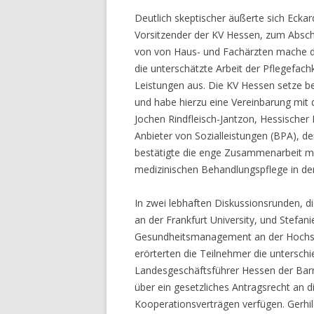
Deutlich skeptischer äußerte sich Eckar
Vorsitzender der KV Hessen, zum Absc
von von Haus- und Fachärzten mache di
die unterschätzte Arbeit der Pflegefachk
Leistungen aus. Die KV Hessen setze be
und habe hierzu eine Vereinbarung mit
Jochen Rindfleisch-Jantzon, Hessische
Anbieter von Sozialleistungen (BPA), der
bestätigte die enge Zusammenarbeit mit
medizinischen Behandlungspflege in der
In zwei lebhaften Diskussionsrunden, 
an der Frankfurt University, und Stefan
Gesundheitsmanagement an der Hochsc
erörterten die Teilnehmer die untersch
Landesgeschäftsführer Hessen der Barm
über ein gesetzliches Antragsrecht an d
Kooperationsverträgen verfügen. Gerhil