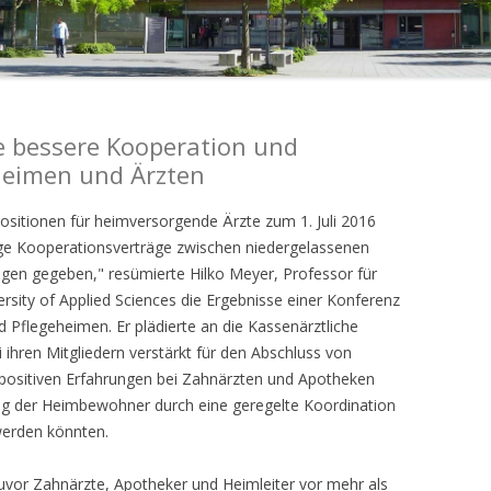
e bessere Kooperation und
Heimen und Ärzten
sitionen für heimversorgende Ärzte zum 1. Juli 2016
tige Kooperationsverträge zwischen niedergelassenen
ngen gegeben," resümierte Hilko Meyer, Professor für
rsity of Applied Sciences die Ergebnisse einer Konferenz
 Pflegeheimen. Er plädierte an die Kassenärztliche
 ihren Mitgliedern verstärkt für den Abschluss von
positiven Erfahrungen bei Zahnärzten und Apotheken
ng der Heimbewohner durch eine geregelte Koordination
werden könnten.
vor Zahnärzte, Apotheker und Heimleiter vor mehr als