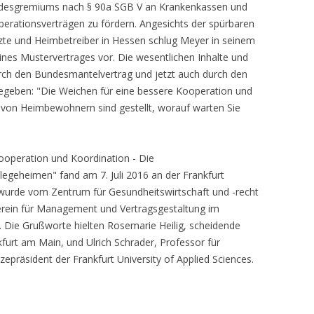
desgremiums nach § 90a SGB V an Krankenkassen und
erationsverträgen zu fördern. Angesichts der spürbaren
zte und Heimbetreiber in Hessen schlug Meyer in seinem
nes Mustervertrages vor. Die wesentlichen Inhalte und
ch den Bundesmantelvertrag und jetzt auch durch den
egeben: "Die Weichen für eine bessere Kooperation und
 von Heimbewohnern sind gestellt, worauf warten Sie
peration und Koordination - Die
legeheimen" fand am 7. Juli 2016 an der Frankfurt
Es wurde vom Zentrum für Gesundheitswirtschaft und -recht
rein für Management und Vertragsgestaltung im
 Die Grußworte hielten Rosemarie Heilig, scheidende
furt am Main, und Ulrich Schrader, Professor für
epräsident der Frankfurt University of Applied Sciences.