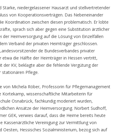
d Starke, niedergelassener Hausarzt und stellvertretender
hluss von Kooperationsverträgen. Das Nebeneinander
e Koordination zwischen diesen problematisch. Er lobte
räfte, sprach sich aber gegen eine Substitution ärztlicher
i der Heimversorgung auf die Lösung von Einzelfällen
 dem Verband der privaten Heimträger geschlossen.
r Landesvorsitzender de Bundesverbandes privater
 etwa die Hälfte der Heimträger in Hessen vertritt,
 der KV, beklagte aber die fehlende Vergütung der
 stationären Pflege.
die von Michela Röber, Professorin für Pflegemanagement
ie Kortekamp, wissenschaftliche Mitarbeiterin für
hule Osnabrück, fachkundig moderiert wurden,
iedlichen Ansätze der Heimversorgung. Norbert Sudhoff,
er GEK, verwies darauf, dass die Heime bereits heute
ie Kassenärztliche Vereinigung zur Vermittlung von
d Oesten, Hessisches Sozialministerium, bezog sich auf