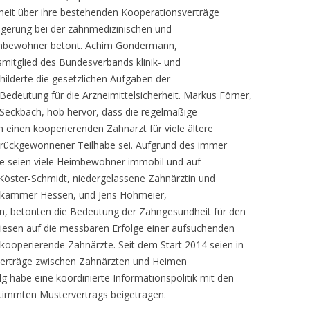
eit über ihre bestehenden Kooperationsverträge
igerung bei der zahnmedizinischen und
mbewohner betont. Achim Gondermann,
mitglied des Bundesverbands klinik- und
ilderte die gesetzlichen Aufgaben der
edeutung für die Arzneimittelsicherheit. Markus Förner,
-Seckbach, hob hervor, dass die regelmäßige
 einen kooperierenden Zahnarzt für viele ältere
zurückgewonnener Teilhabe sei. Aufgrund des immer
lege seien viele Heimbewohner immobil und auf
Köster-Schmidt, niedergelassene Zahnärztin und
ekammer Hessen, und Jens Hohmeier,
n, betonten die Bedeutung der Zahngesundheit für den
esen auf die messbaren Erfolge einer aufsuchenden
kooperierende Zahnärzte. Seit dem Start 2014 seien in
verträge zwischen Zahnärzten und Heimen
 habe eine koordinierte Informationspolitik mit den
timmten Mustervertrags beigetragen.